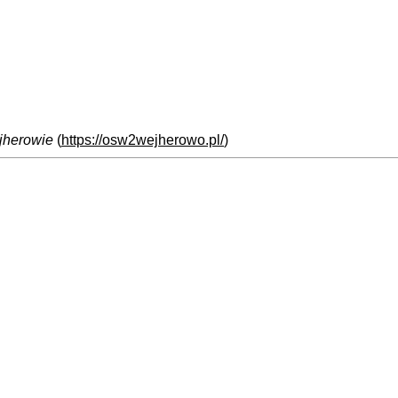
jherowie
(
https://osw2wejherowo.pl/
)