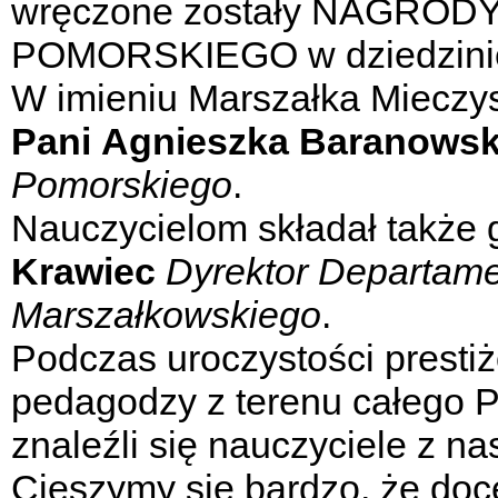
wręczone zostały NAGR
POMORSKIEGO w dziedzinie
W imieniu Marszałka Mieczy
Pani
Agnieszka Baranows
Pomorskiego
.
Nauczycielom składał także 
Krawiec
Dyrektor Departamen
Marszałkowskiego
.
Podczas uroczystości presti
pedagodzy z terenu całego 
znaleźli się nauczyciele z n
Cieszymy się bardzo, że do