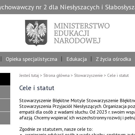
chowawczy nr 2 dla Niesłyszacych i Słabosłys
Opieka specjalistyczna
Edukacja
Z życia ośrodka
Jesteś tutaj >
Strona główna
>
Stowarzyszenie
>
Cele i statut
Cele i statut
Stowarzyszenie Błękitne Motyle Stowarzyszenie Błękitn
Stowarzyszenia Przyjaciół Niesłyszących. Organizacja p
empatii dla osób z wadami słuchu. Od 2023 r. swoim ws
afazją. Chcemy wspierać ich wszechstronny rozwój i pełną
Zgodnie ze statutem, nasze cele to:
wspieranie edukacji osób z wadą słuchu, spektrum aut