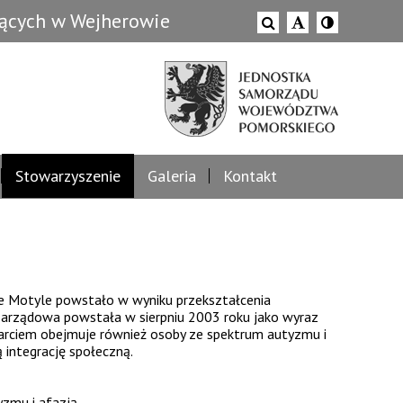
zących w Wejherowie
Stowarzyszenie
Galeria
Kontakt
e Motyle powstało w wyniku przekształcenia
ozarządowa powstała w sierpniu 2003 roku jako wyraz
parciem obejmuje również osoby ze spektrum autyzmu i
 integrację społeczną.
yzmu i afazją